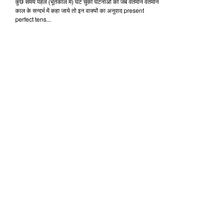
कुछ समय पहले (भूतकाल में) घट चुकी घटनाओं को जब वर्तमान वर्तमान
काल के सन्दर्भ में कहा जाये तो इन वाक्यों का अनुवाद present
perfect tens...