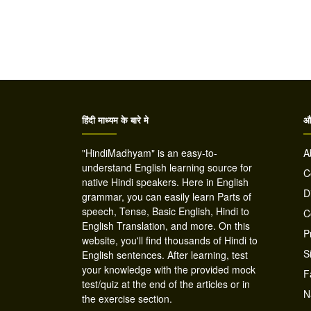
हिंदी माध्यम के बारे मे
और
"HindiMadhyam" is an easy-to-
A
understand English learning source for
C
native Hindi speakers. Here in English
D
grammar, you can easily learn Parts of
speech, Tense, Basic English, Hindi to
C
English Translation, and more. On this
P
website, you'll find thousands of Hindi to
S
English sentences. After learning, test
your knowledge with the provided mock
F
test/quiz at the end of the articles or in
N
the exercise section.