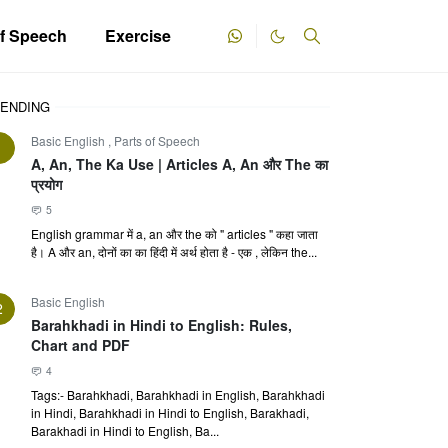
of Speech
Exercise
ENDING
Basic English
,
Parts of Speech
1
A, An, The Ka Use | Articles A, An और The का
प्रयोग
5
English grammar में a, an और the को " articles " कहा जाता
है। A और an, दोनों का का हिंदी में अर्थ होता है - एक , लेकिन the...
Basic English
2
Barahkhadi in Hindi to English: Rules,
Chart and PDF
4
Tags:- Barahkhadi, Barahkhadi in English, Barahkhadi
in Hindi, Barahkhadi in Hindi to English, Barakhadi,
Barakhadi in Hindi to English, Ba...