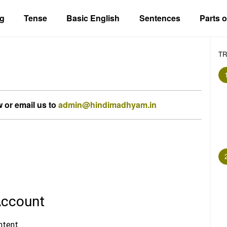
g
Tense
Basic English
Sentences
Parts 
TR
 or email us to
admin@hindimadhyam.in