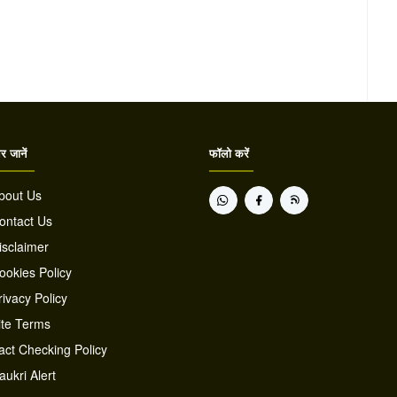
 जानें
फॉलो करें
bout Us
ontact Us
isclaimer
ookies Policy
rivacy Policy
ite Terms
act Checking Policy
aukri Alert