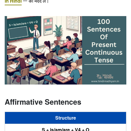
in Hindi
一 की मदद ले।
Affirmative Sentences
Structure
S + is/am/are + V4 + O