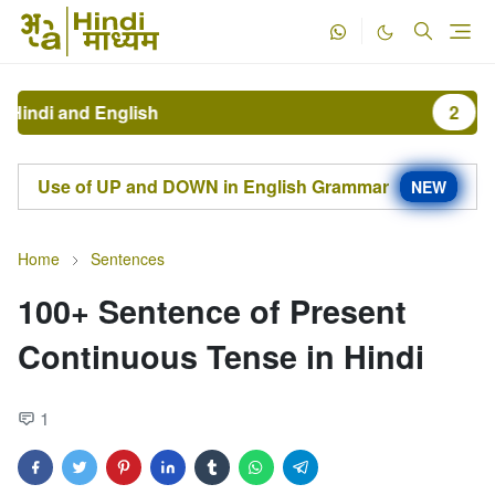
 and English
2
The Clau
Use of UP and DOWN in English Grammar
NEW
Home
Sentences
100+ Sentence of Present
Continuous Tense in Hindi
1