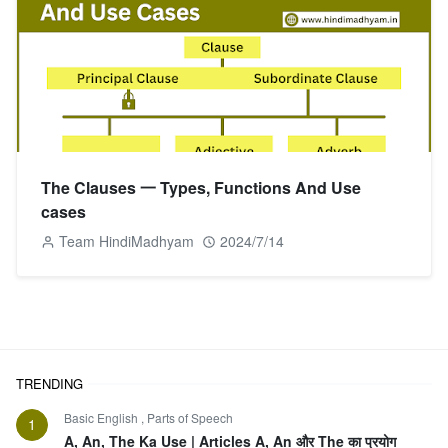
The Clauses 一 Types, Functions And Use
cases
Team HindiMadhyam
2024/7/14
TRENDING
Basic English
,
Parts of Speech
1
A, An, The Ka Use | Articles A, An और The का प्रयोग